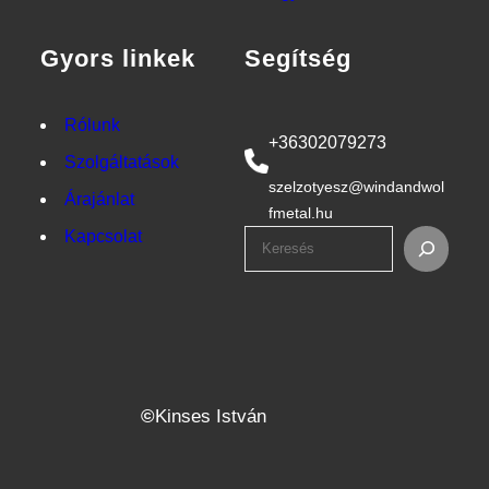
Gyors linkek
Segítség
Rólunk
+36302079273
Szolgáltatások
szelzotyesz@windandwol
Árajánlat
fmetal.hu
Kapcsolat
S
e
a
r
c
h
©
Kinses István