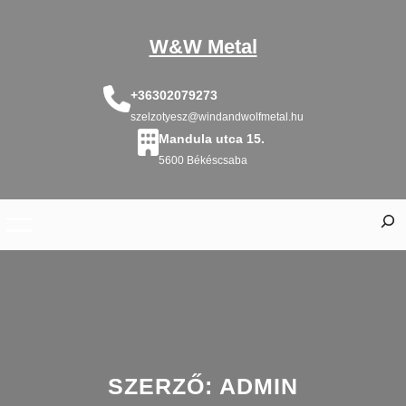
Ugrás
a
W&W Metal
tartalomhoz
+36302079273
szelzotyesz@windandwolfmetal.hu
Mandula utca 15.
5600 Békéscsaba
S
e
a
r
c
h
SZERZŐ:
ADMIN