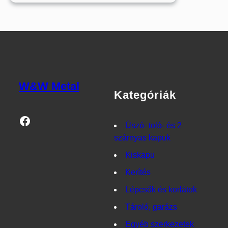
world!
W&W Metal
Kategóriák
Facebook
Úszó- toló- és 2
szárnyas kapuk
Kiskapu
Kerítés
Lépcsők és korlátok
Tároló, garázs
Egyéb szerkezetek